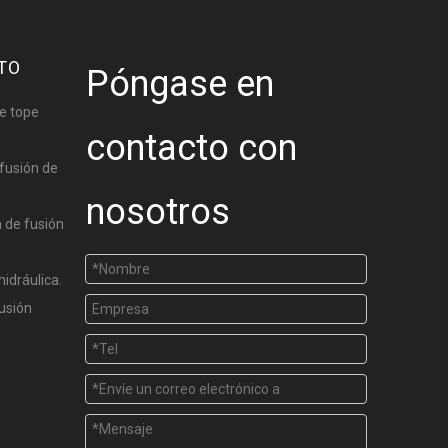
TO
Póngase en
e tope
contacto con
fusión de
nosotros
 de fusión
hidráulica.
usión