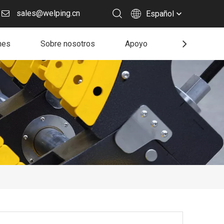
sales@welping.cn
Español
nes
Sobre nosotros
Apoyo
Recurso