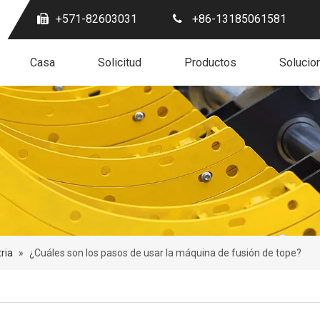
+571-82603031
+86-13185061581
Casa
Solicitud
Productos
Solucio
tria
»
¿Cuáles son los pasos de usar la máquina de fusión de tope?