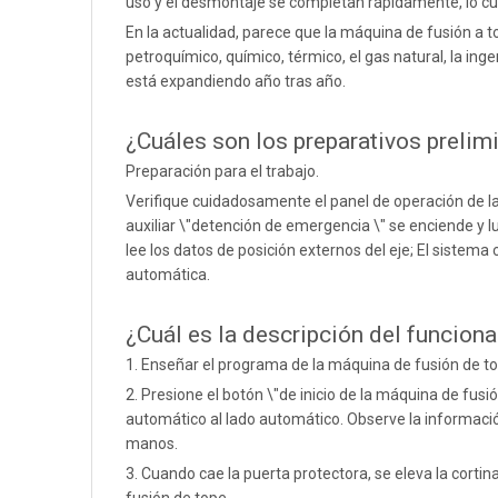
uso y el desmontaje se completan rápidamente, lo cual
En la actualidad, parece que la máquina de fusión a t
petroquímico, químico, térmico, el gas natural, la in
está expandiendo año tras año.
¿Cuáles son los preparativos prelim
Preparación para el trabajo.
Verifique cuidadosamente el panel de operación de la 
auxiliar \"detención de emergencia \" se enciende y lu
lee los datos de posición externos del eje; El sistema
automática.
¿Cuál es la descripción del funcion
1. Enseñar el programa de la máquina de fusión de to
2. Presione el botón \"de inicio de la máquina de fus
automático al lado automático. Observe la informació
manos.
3. Cuando cae la puerta protectora, se eleva la corti