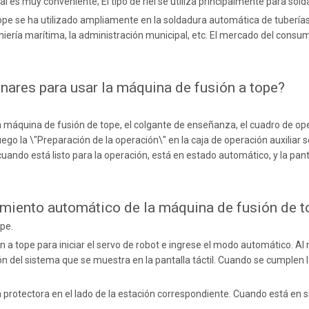
 es muy conveniente; El tipo de riel se utiliza principalmente para sold
ope se ha utilizado ampliamente en la soldadura automática de tuberías 
geniería marítima, la administración municipal, etc. El mercado del con
inares para usar la máquina de fusión a tope?
máquina de fusión de tope, el colgante de enseñanza, el cuadro de opera
ego la \"Preparación de la operación\" en la caja de operación auxiliar se
 cuando está listo para la operación, está en estado automático, y la pant
amiento automático de la máquina de fusión de t
pe.
ión a tope para iniciar el servo de robot e ingrese el modo automático.
n del sistema que se muestra en la pantalla táctil. Cuando se cumplen l
na protectora en el lado de la estación correspondiente. Cuando está en 