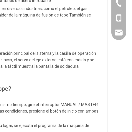
ar tubos de acero inoxidable.
571-826
en diversas industrias, como el petróleo, el gas
sumidor de la máquina de fusión de tope También se
+86131
sales@w
ción principal del sistema y la casilla de operación
 inicia, el servo del eje externo está encendido y se
alla táctil muestra la pantalla de soldadura
ope?
 Al mismo tiempo, gire el interruptor MANUAL / MASTER
as condiciones, presione el botón de inicio con ambas
su lugar, se ejecuta el programa de la máquina de