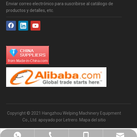
Enviar correo electrónico para suscribirse al catálogo de
productos y detalles, etc.
Copyright © 2021 Hangzhou Welping Machinery Equipment
Co., Ltd. apoyado por
Letrero
.
Mapa del sitio
sales@welping.cn
+8613185061581
+8613185061581
571-82603031