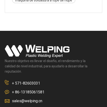
máquina de soldadura a tope de hdpe
Nuestro objetivo es llevar el diseño, el rendimiento y la
calidad de nivel industrial, para ayudarlo a desarrollar la
reputación.
+ 571-82603031
+ 86-13185061581
sales@welping.cn