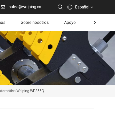
sales@welping.cn
Español
nes
Sobre nosotros
Apoyo
Recurso
 automática Welping WP355Q