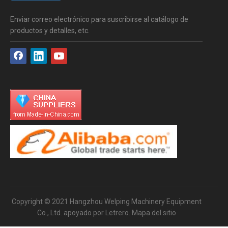
Enviar correo electrónico para suscribirse al catálogo de
productos y detalles, etc.
Copyright © 2021 Hangzhou Welping Machinery Equipment
Co., Ltd. apoyado por
Letrero
.
Mapa del sitio