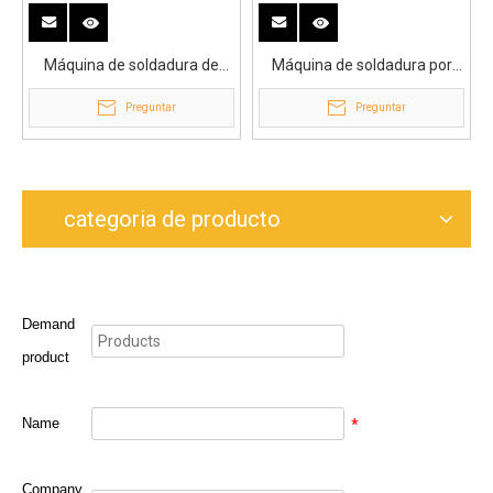
Máquina de soldadura de
Máquina de soldadura por
electrofusión de trabajo
electrofusión de estructura
Preguntar
Preguntar
pesado de 20mm-315mm
robusta de 20 mm a 315 mm
categoria de producto
Demand
product
Name
*
Company