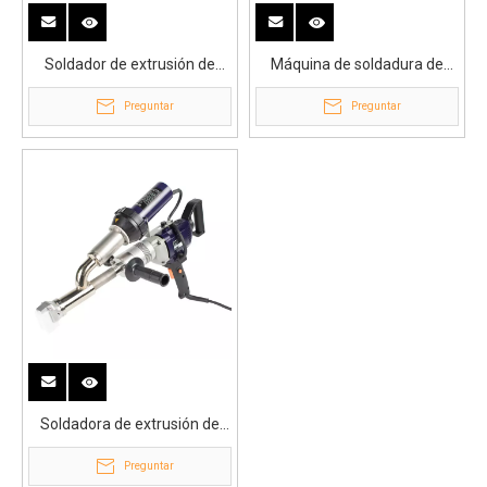
Soldador de extrusión de
Máquina de soldadura de
plástico de soldadura de
extrusión de plástico booster-
Preguntar
Preguntar
Booster-EX2
ex3
Soldadora de extrusión de
plástico HDPE Booster-EX3
Preguntar