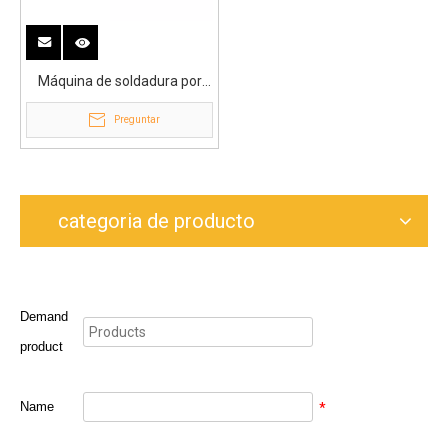
Máquina de soldadura por
fusión a tope para tuberías
Preguntar
de agua HDPE de 1000mm
de fábrica
categoria de producto
Demand
product
Name
*