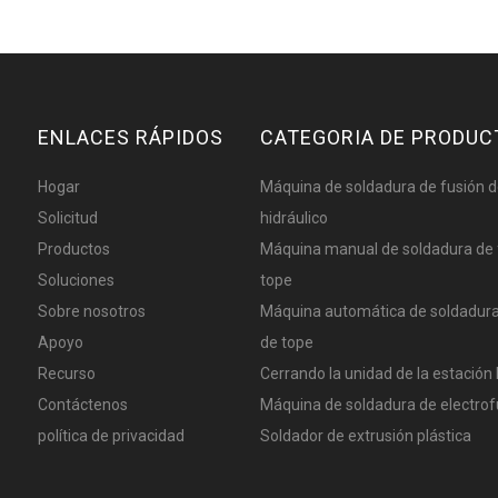
ENLACES RÁPIDOS
CATEGORIA DE PRODUC
Hogar
Máquina de soldadura de fusión d
Solicitud
hidráulico
Productos
Máquina manual de soldadura de 
Soluciones
tope
Sobre nosotros
Máquina automática de soldadura
Apoyo
de tope
Recurso
Cerrando la unidad de la estación 
Contáctenos
Máquina de soldadura de electrof
política de privacidad
Soldador de extrusión plástica