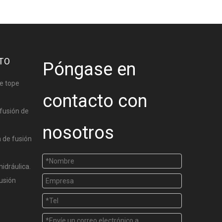
TO
Póngase en
e tope
contacto con
fusión de
nosotros
 de fusión
hidráulica.
usión