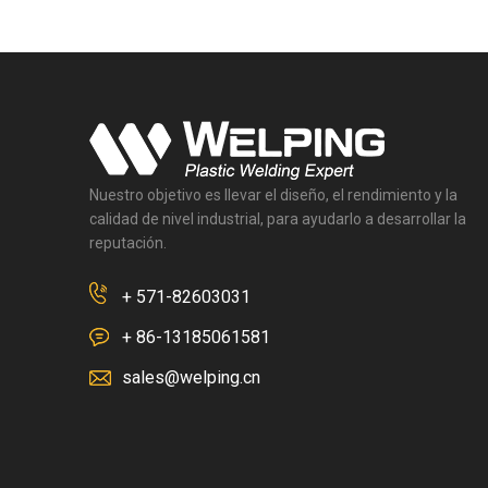
Nuestro objetivo es llevar el diseño, el rendimiento y la
calidad de nivel industrial, para ayudarlo a desarrollar la
reputación.
+ 571-82603031
+ 86-13185061581
sales@welping.cn