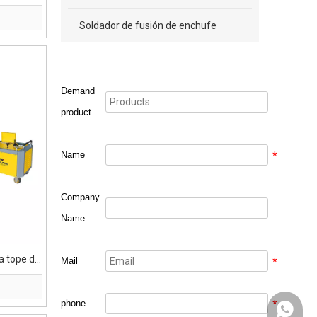
 de 355mm
Soldador de fusión de enchufe
Demand
product
Name
*
Company
Name
a tope de
Mail
*
355 mm
phone
*
+86131