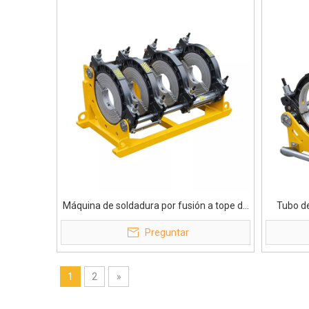
Máquina de soldadura por fusión a tope de
Tubo de
tubo hdpe profesional de 355 mm
máquina
Preguntar
1
2
»