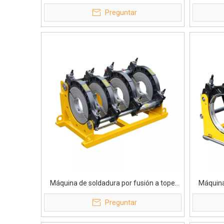
HDPE 1200-1600 mm WP1600AH Directo
tubería
Preguntar
de fábrica
Máquina de soldadura por fusión a tope
Máquina
profesional de 355 mm
hidráulic
Preguntar