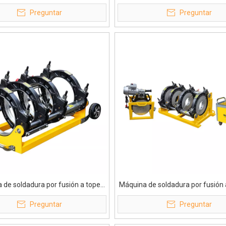
s HDPE hidráulicas de gama alta
hidráulica, soldador de plástico
Preguntar
Preguntar
WP355A Pro
 de soldadura por fusión a tope
Máquina de soldadura por fusión 
a directa de fábrica de estructura
hdpe de diseño industrial de 
Preguntar
Preguntar
reforzada de 315 mm