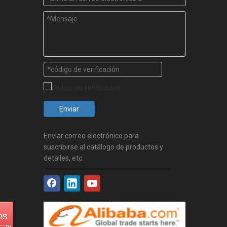
Enviar
Enviar correo electrónico para
suscribirse al catálogo de productos y
detalles, etc.