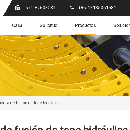
+571-82603031
+86-13185061581
Casa
Solicitud
Productos
Solucio
dura de fusión de tope hidráulica