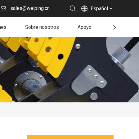
sales@welping.cn
Español
nes
Sobre nosotros
Apoyo
Recurso