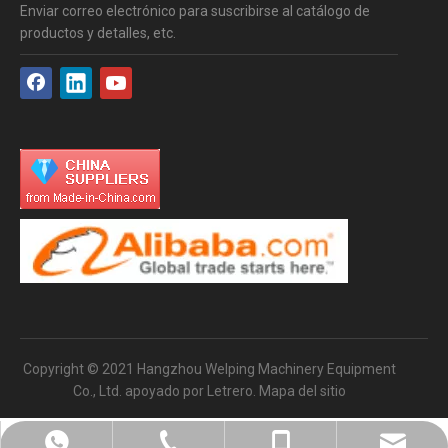
Enviar correo electrónico para suscribirse al catálogo de
productos y detalles, etc.
Copyright © 2021 Hangzhou Welping Machinery Equipment
Co., Ltd. apoyado por
Letrero
.
Mapa del sitio
sales@welping.cn
+8613185061581
+8613185061581
571-82603031