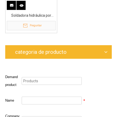
Soldadora hidráulica por
fusión a tope del soldador
Preguntar
plástico eficiente de 250m m
categoria de producto
Demand
product
Name
*
Company