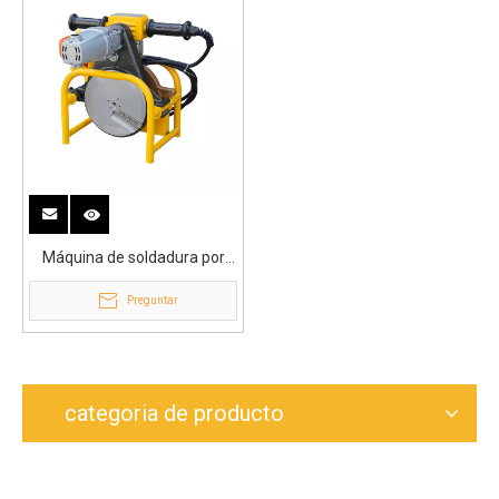
Máquina de soldadura por
fusión a tope profesional de
Preguntar
marco rígido de línea de
flotación de 200 mm
categoria de producto