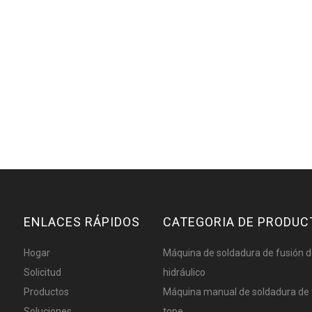
ENLACES RÁPIDOS
CATEGORIA DE PRODUC
Hogar
Máquina de soldadura de fusión d
Solicitud
hidráulico
Productos
Máquina manual de soldadura de 
Soluciones
tope