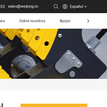
sales@welping.cn
Español
nes
Sobre nosotros
Apoyo
Recurso