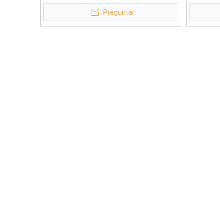
profesional de marco rígido para sitio de
profesi
Preguntar
minería