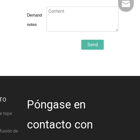
sales@w
Demand
notes
Send
TO
Póngase en
e tope
contacto con
fusión de