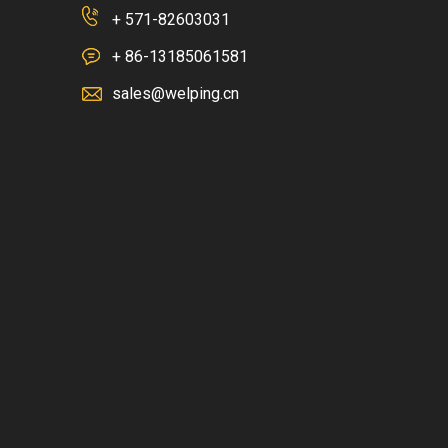
+ 571-82603031
+ 86-13185061581
sales@welping.cn