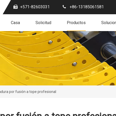
+571-82603031
+86-13185061581
Casa
Solicitud
Productos
Solucio
dura por fusión a tope profesional