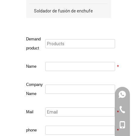
Soldador de fusión de enchufe
Demand
product
Name
*
Company
Name
+86131
571-826
Mail
*
+86131
phone
*