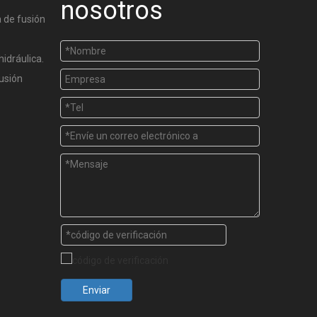
nosotros
 de fusión
hidráulica.
usión
Enviar