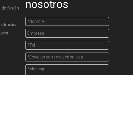
nosotros
 de fusión
hidráulica.
usión
Enviar