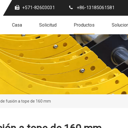
+571-82603031
+86-13185061581
Casa
Solicitud
Productos
Solucio
de fusión a tope de 160 mm