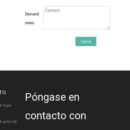
Demand
notes
Send
TO
Póngase en
e tope
contacto con
fusión de