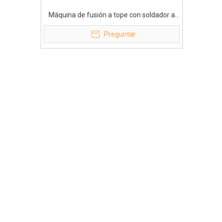
Máquina de fusión a tope con soldador a
tope de resistencia manual de 160 mm
Preguntar