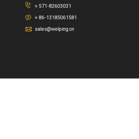
+ 571-82603031
+ 86-13185061581
sales@welping.cn