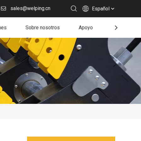
sales@welping.cn
Español
nes
Sobre nosotros
Apoyo
Recurso