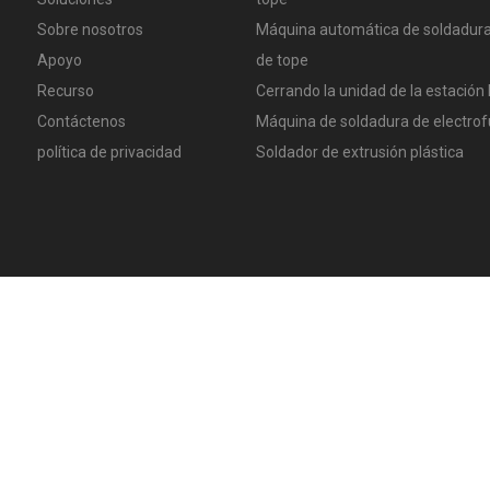
Sobre nosotros
Máquina automática de soldadura
Apoyo
de tope
Recurso
Cerrando la unidad de la estación 
Contáctenos
Máquina de soldadura de electrof
política de privacidad
Soldador de extrusión plástica