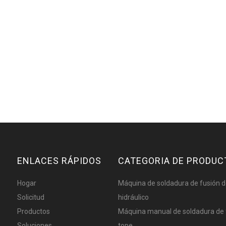
ENLACES RÁPIDOS
CATEGORIA DE PRODUC
Hogar
Máquina de soldadura de fusión d
Solicitud
hidráulico
Productos
Máquina manual de soldadura de 
Soluciones
tope