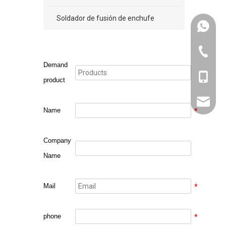
Soldador de fusión de enchufe
+86131
571-826
Demand
+86131
product
sales@w
Name
*
Company
Name
Mail
*
phone
*