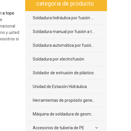
categoria de producto
n a tope
Soldadura hidráulica por fusión a tope
de
rnacional
Soldadura manual por fusión a tope
uno y usted
osotros si
Soldadura automática por fusión a tope
Soldadura por electrofusión
Soldador de extrusión de plástico
Unidad de Estación Hidráulica
Herramientas de propósito general
Máquina de soldadura de geomembrana
Accesorios de tubería de PE