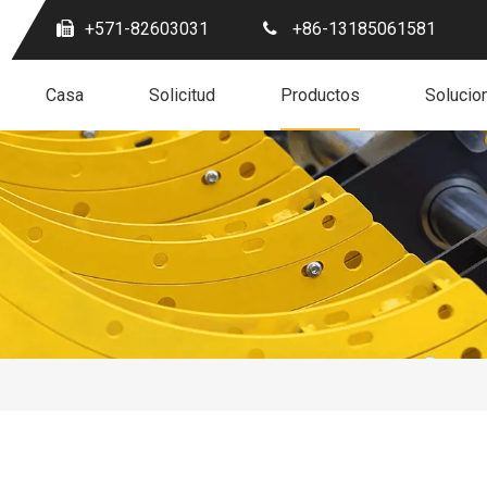
+571-82603031
+86-13185061581
Casa
Solicitud
Productos
Solucio