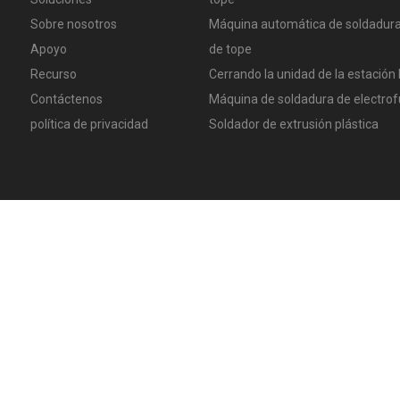
Sobre nosotros
Máquina automática de soldadura
Apoyo
de tope
Recurso
Cerrando la unidad de la estación 
Contáctenos
Máquina de soldadura de electrof
política de privacidad
Soldador de extrusión plástica