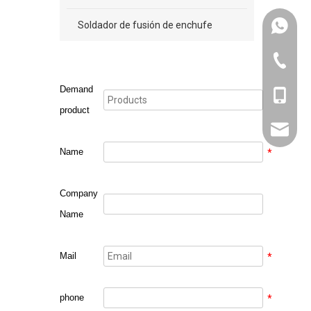
Soldador de fusión de enchufe
+86131
571-826
Demand
+86131
product
sales@w
Name
*
Company
Name
Mail
*
phone
*