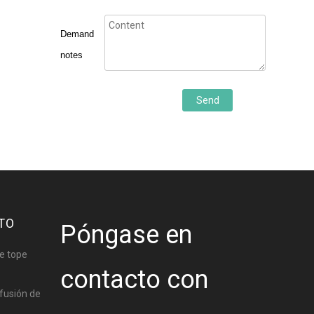
Demand
notes
Send
TO
Póngase en
e tope
contacto con
fusión de