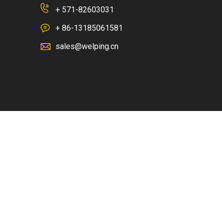
+ 571-82603031
+ 86-13185061581
sales@welping.cn