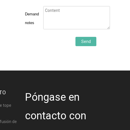
Demand
notes
Send
TO
Póngase en
e tope
contacto con
fusión de