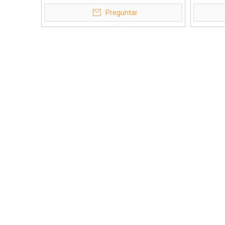
200 mm.
trab
Preguntar