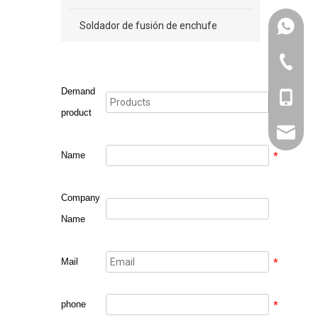
Soldador de fusión de enchufe
+86131
571-826
Demand
+86131
product
sales@w
Name
*
Company
Name
Mail
*
phone
*