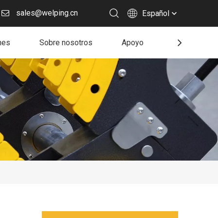
sales@welping.cn
Español
nes
Sobre nosotros
Apoyo
Recurso