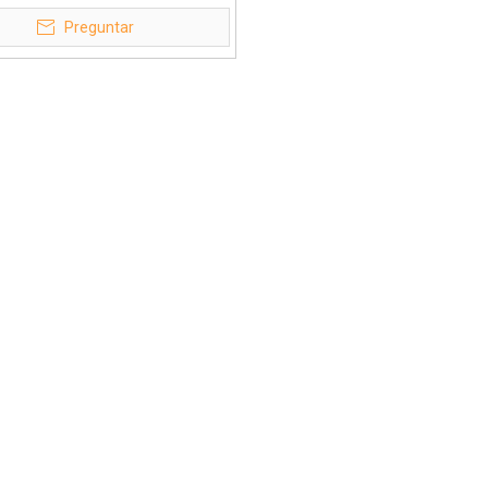
ajo pesado de 20mm-315mm
Preguntar