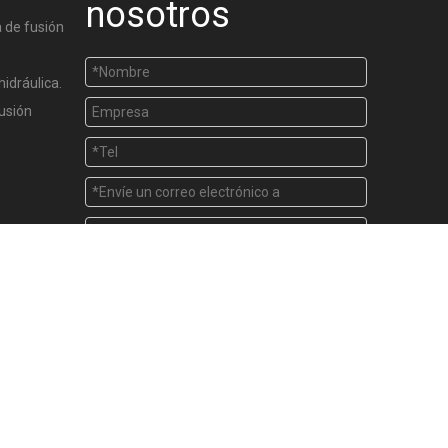
nosotros
 de fusión
hidráulica.
usión
Enviar