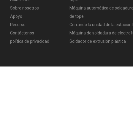
Sobre nosotros
Máquina automática de soldadura
Apoyo
de tope
Recurso
Cerrando la unidad de la estación 
Contáctenos
Máquina de soldadura de electrof
política de privacidad
Soldador de extrusión plástica