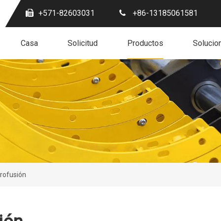
+571-82603031
+86-13185061581
Casa
Solicitud
Productos
Solucio
trofusión