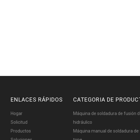
ENLACES RÁPIDOS
CATEGORIA DE PRODUC
Hogar
Máquina de soldadura de fusión d
Solicitud
hidráulico
Productos
Máquina manual de soldadura de 
Soluciones
tope