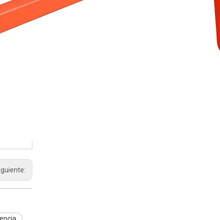
iguiente:
encia