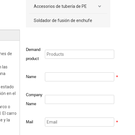
Accesorios de tubería de PE
Soldador de fusión de enchufe
Demand
ones de
product
 las
una
Name
*
a estado
ión en el
Company
Name
arco o
 El carro
e y la
Mail
*