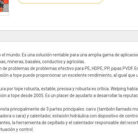
 el mundo. Es una solución rentable para una amplia gama de aplicaci
inas, mineras, basales, conductos y agrícolas.
n de problemas de problemas efectivo para PE, HDPE, PP, pipas PVDF. En
usión a tope puede proporcionar un excelente rendimiento, al igual que 
ra por tope robusta, estable, precisa y robusta es crítica. Welping habí
ión a tope desde 2005. Es un placer de ayudarlo a desarrollar la reputac
onsta principalmente de 3 partes principales: carro (también llamado m
ora o cara) y calentador, estación hidráulica con dispositivo de control.
antes, la herramienta de cepillado y el calentador responsable del recort
tuación y control.