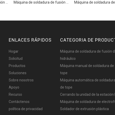
Máquina de soldadura de fusión de tuberías HDPE hidráulicas de gama alta WP355A Pro
Máquina de soldadura de fusión de tuberías HDPE hidráulicas de alta gama WP315A Pro
ENLACES RÁPIDOS
CATEGORIA DE PRODUC
Hogar
Máquina de soldadura de fusión d
Solicitud
hidráulico
Productos
Máquina manual de soldadura de 
Soluciones
tope
Sobre nosotros
Máquina automática de soldadura
Apoyo
de tope
Recurso
Cerrando la unidad de la estación 
Contáctenos
Máquina de soldadura de electrof
política de privacidad
Soldador de extrusión plástica