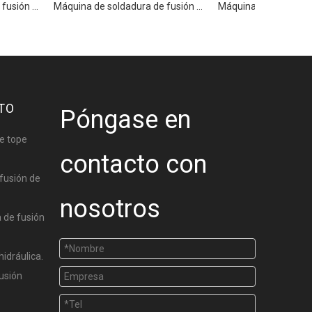
Máquina de soldadura de fusión de tuberías HDPE hidráulicas de alta gama WP200A Pro
Máquina de soldadura de fusión de tubería HDPE de serie de alta gama WP250A Pro
TO
Póngase en
e tope
contacto con
fusión de
nosotros
 de fusión
hidráulica.
usión