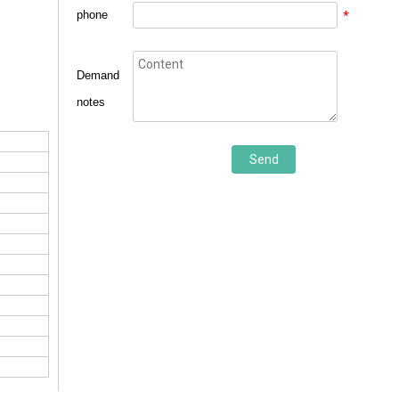
phone
*
Demand
notes
Send