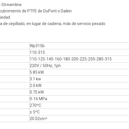
de Streamline
ecubrimiento de PTFE de DuPont o Daikin
ciedad
 de cepillado, en lugar de cadena, más de servicio pesado
Wp315b
110-315
110-125-140-160-180-200-225-250-280-315
220V / 50Hz, 1ph
5.85 kW
3.1 kw
2.0 kW
0.75 kW
0-16 MPa
270ºC
± 5ºC
20.02cm²