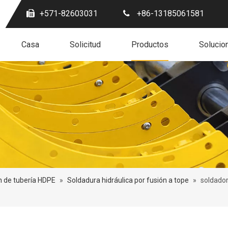
+571-82603031
+86-13185061581
Casa
Solicitud
Productos
Solucio
n de tubería HDPE
»
Soldadura hidráulica por fusión a tope
»
soldado