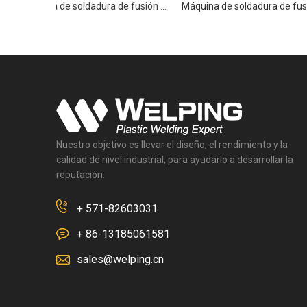
Máquina de soldadura de fusión de tuberías HDPE hidráulicas de alta gama WP630A Pro
Máquina de soldadura de fusión de tuberías HDPE hidráulicas de alta gama WP500A PRO
Nuestro objetivo es llevar el diseño, el rendimiento y la
calidad de nivel industrial, para ayudarlo a desarrollar la
reputación.
+ 571-82603031
+ 86-13185061581
sales@welping.cn