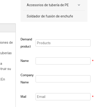
Accesorios de tubería de PE
Soldador de fusión de enchufe
Demand
ciones de
product
tuberías
Name
*
ha
truir su
Company
l.En
Name
Mail
*