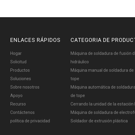
ENLACES RÁPIDOS
CATEGORIA DE PRODUC
Hogar
Máquina de soldadura de fusión d
Solicitud
hidráulico
Productos
Máquina manual de soldadura de 
Soluciones
tope
Sobre nosotros
Máquina automática de soldadura
Apoyo
de tope
Recurso
Cerrando la unidad de la estación 
Contáctenos
Máquina de soldadura de electrof
política de privacidad
Soldador de extrusión plástica