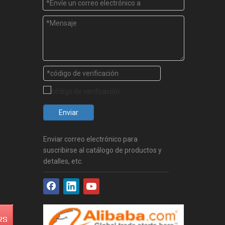
Enviar
Enviar correo electrónico para
suscribirse al catálogo de productos y
detalles, etc.