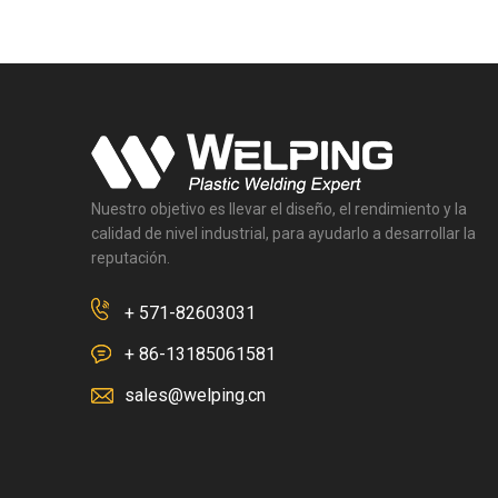
Nuestro objetivo es llevar el diseño, el rendimiento y la
calidad de nivel industrial, para ayudarlo a desarrollar la
reputación.
+ 571-82603031
+ 86-13185061581
sales@welping.cn