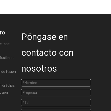
TO
Póngase en
e tope
contacto con
fusión de
nosotros
 de fusión
hidráulica.
usión