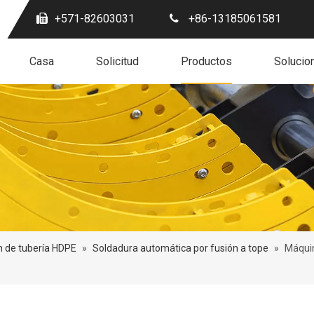
+571-82603031
+86-13185061581
Casa
Solicitud
Productos
Solucio
n de tubería HDPE
»
Soldadura automática por fusión a tope
»
Máquin