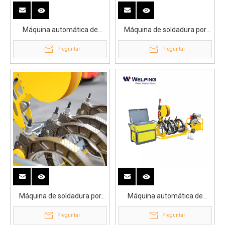
Máquina automática de
Máquina de soldadura por
soldadura por fusión a tope
fusión a tope automática
Preguntar
Preguntar
WP315Q
CNC para tuberías de HDPE
de gas WP630Q
Máquina de soldadura por
Máquina automática de
fusión a tope de primera
soldadura por fusión a tope
Preguntar
Preguntar
calidad WP315Q
para tuberías de gas WP315Q