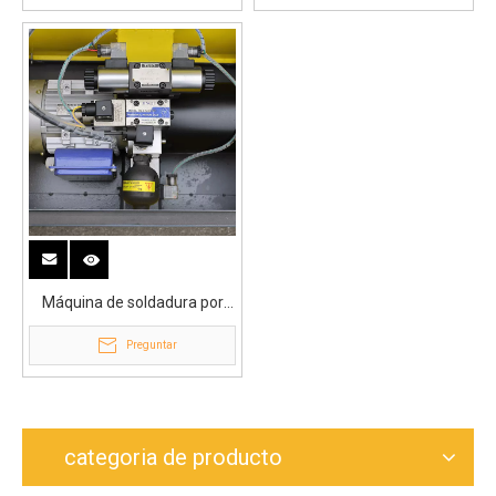
Máquina de soldadura por
fusión a tope automática
Preguntar
industrial WP315Q
categoria de producto